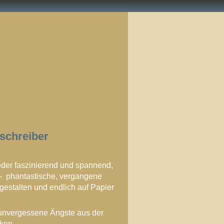
sschreiber
eder faszinierend und spannend,
- phantastische, vergangene
 gestalten und endlich auf Papier
 unvergessene Ängste aus der
ken.