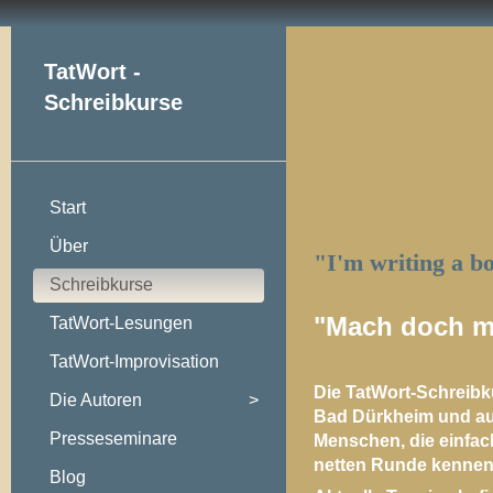
TatWort -
Schreibkurse
Start
Über
"I'm writing a b
Schreibkurse
"Mach doch m
TatWort-Lesungen
TatWort-Improvisation
Die TatWort-Schreibk
Die Autoren
>
Bad Dürkheim und auf 
Presseseminare
Menschen, die einfac
netten Runde kennen 
Blog