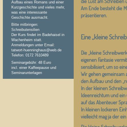
die Lust am Schreiben 
Aufbau eines Romans und einer
Kurzgeschichte und vieles mehr,
Am Ende besteht die Mög
was eine interessante
präsentieren.
Geschichte ausmacht.
Bitte mitbringen:
Schreibutensilien
Der Kurs findet im Badehaisel in
Eine „kleine Schrei
Wachenheim statt.
Anmeldungen unter Email:
tatwort-huenninghaus@web.de
Die „kleine Schreibwer
Telefon: 0172 7610489
eigenen Fantasie vermi
Seminargebühr: 48 Euro
sensibilisiert, um so 
incl. einer Kaffeepause und
Seminarunterlagen
Wir gehen gemeinsam au
den Aufbau und den „ro
In der kleinen Schreibw
Ideenreichtum und ein 
auf das Abenteuer Spra
In kleinen lockeren Ei
vielleicht mag ja der e