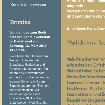
Aktuelle Termine befi
Kontakt & Impressum
mitgeteilt.
Veranstalter wie Sch
und
Institutionen
könn
Termine
Eine kleine Kurs-Ausw
Von der Idee zum Buch
Kreative Schreibwerkstatt
"Mach doch mal Ges
im Badehaisel am
Samstag, 16. März 2019
10 - 17 Uhr
Viele Menschen kennen den
Viele Menschen kennen
Wunsch, Erlebtes oder
aufzuschreiben. Einfach 
Erdachtes, Gedanken und
Gefühle aufzuschreiben. Die
Vielleicht haben Sie b
kreative Schreibwerkstatt
Die kreative Schreibwe
ermuntert zum Entdecken der
eigenen Sprache und zum
Experimentieren mit Th
Experimentieren mit Themen
Erzählweisen, Konflikte
und Schreibstilen. Wir
Interpretationen und B
entdecken gemeinsam
Charaktere, Blickwinkel,
Respekt vor den geschr
Erzählweisen, Konflikte, den